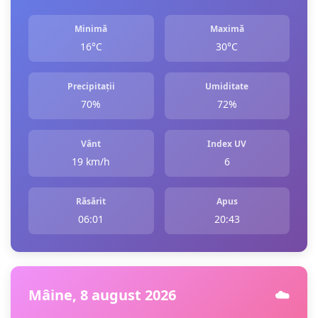
Minimă
Maximă
16°C
30°C
Precipitații
Umiditate
70%
72%
Vânt
Index UV
19 km/h
6
Răsărit
Apus
06:01
20:43
Mâine, 8 august 2026
☁️