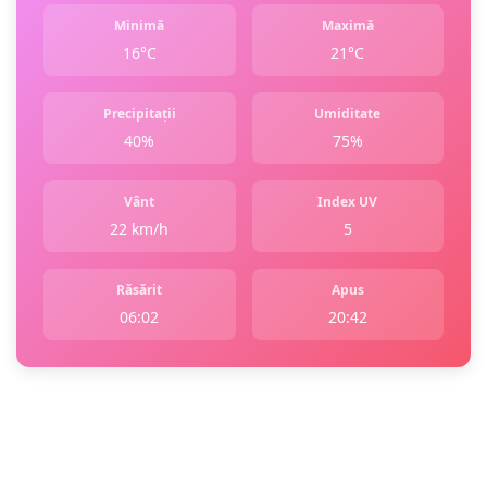
Minimă
Maximă
16°C
21°C
Precipitații
Umiditate
40%
75%
Vânt
Index UV
22 km/h
5
Răsărit
Apus
06:02
20:42