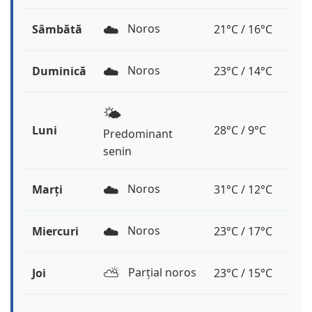
☁️
Noros
Sâmbătă
21°C / 16°C
☁️
Noros
Duminică
23°C / 14°C
🌤️
Luni
28°C / 9°C
Predominant
senin
☁️
Noros
Marți
31°C / 12°C
☁️
Noros
Miercuri
23°C / 17°C
⛅️
Parțial noros
Joi
23°C / 15°C